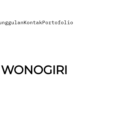
unggulan
Kontak
Portofolio
 WONOGIRI