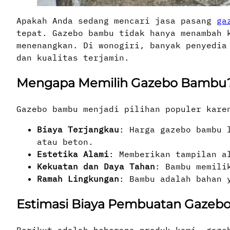
Apakah Anda sedang mencari jasa pasang
ga
tepat. Gazebo bambu tidak hanya menambah 
menenangkan. Di wonogiri, banyak penyedia
dan kualitas terjamin.
Mengapa Memilih Gazebo Bambu
Gazebo bambu menjadi pilihan populer kare
Biaya Terjangkau
: Harga gazebo bambu 
atau beton.
Estetika Alami
: Memberikan tampilan a
Kekuatan dan Daya Tahan
: Bambu memili
Ramah Lingkungan
: Bambu adalah bahan 
Estimasi Biaya Pembuatan Gazeb
Berikut adalah beberapa produk kami, gazeb