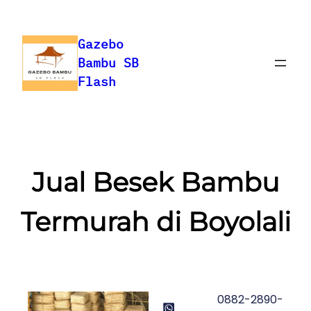
Gazebo
Bambu SB
Flash
Jual Besek Bambu
Termurah di Boyolali
0882-2890-