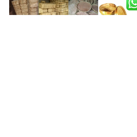
Tambir
Cething
Tampah
Bambu
Bambu
Bambu
Tambir
Cething
Tampah
Besek
bambu
bambu
bambu
Bambu
adalah
adalah
digunakan
wadah
tempat nasi
untuk
Besek
anyaman
tradisional
menampi
bambu
berbentuk
yang terbuat
beras atau
adalah
bundar yang
dari
menjemur
wadah
biasa
anyaman
bahan
tradisional
digunakan
bambu
makanan.
berbahan
untuk
rapat untuk
Dibuat dari
anyaman
menyajikan
menjaga
bambu
bambu yang
atau
suhu nasi
pilihan
cocok untuk