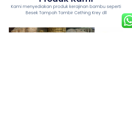
Kami menyediakan produk kerajinan bambu seperti
Besek Tampah Tambir Cething Krey dll
Tambir
Cething
Tampah
Bambu
Bambu
Bambu
Tambir
Cething
Tampah
Besek
bambu
bambu
bambu
Bambu
adalah
adalah
digunakan
wadah
tempat nasi
untuk
Besek
anyaman
tradisional
menampi
bambu
berbentuk
yang terbuat
beras atau
adalah
bundar yang
dari
menjemur
wadah