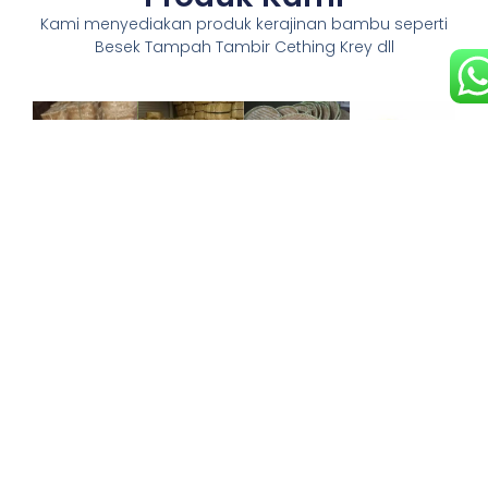
Kami menyediakan produk kerajinan bambu seperti
Besek Tampah Tambir Cething Krey dll
Tambir
Cething
Tampah
Bambu
Bambu
Bambu
Tambir
Cething
Tampah
Besek
bambu
bambu
bambu
Bambu
adalah
adalah
digunakan
wadah
tempat nasi
untuk
Besek
anyaman
tradisional
menampi
bambu
berbentuk
yang terbuat
beras atau
adalah
bundar yang
dari
menjemur
wadah