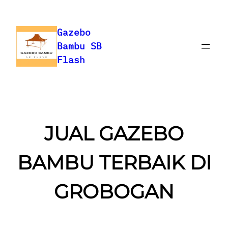
Skip
to
Gazebo
content
Bambu SB
Flash
JUAL GAZEBO
BAMBU TERBAIK DI
GROBOGAN