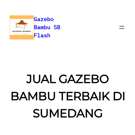
Skip
to
Gazebo
content
Bambu SB
Flash
JUAL GAZEBO
BAMBU TERBAIK DI
SUMEDANG