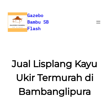
Skip
to
Gazebo
content
Bambu SB
Flash
Jual Lisplang Kayu
Ukir Termurah di
Bambanglipura