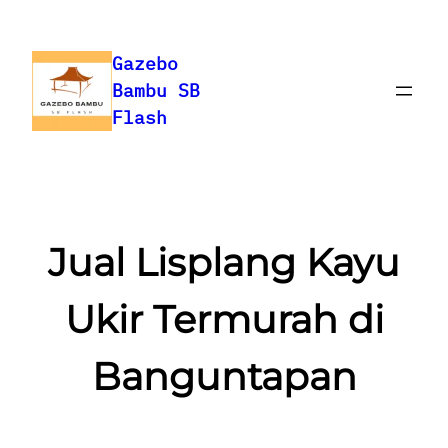
Skip
to
Gazebo
content
Bambu SB
Flash
Jual Lisplang Kayu
Ukir Termurah di
Banguntapan