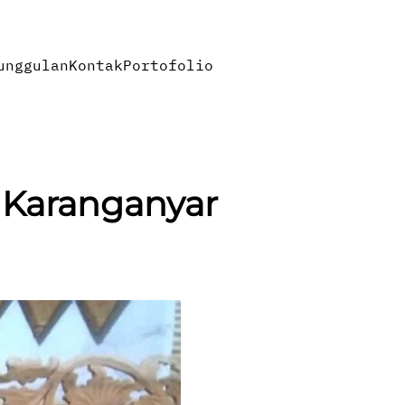
unggulan
Kontak
Portofolio
i Karanganyar