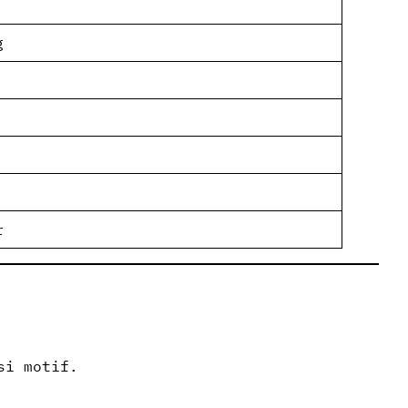
g
r
si motif.