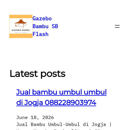
Skip
to
Gazebo
content
Bambu SB
Flash
Latest posts
Jual bambu umbul umbul
di Jogja 088228903974
June 18, 2026
Jual Bambu Umbul-Umbul di Jogja |