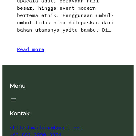
upacara adat, perayaan hari
besar, hingga event modern
bertema etnik. Penggunaan umbul-
umbul tidak bisa dilepaskan dari
bahan utamanya yaitu bambu. Di…
Read more
Menu
Kontak
sbflashmachine@gmail.com
+62 882 2890 3974