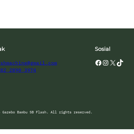
ak
Sosial
Facebook
Instagram
X
TikTok
ashmachine@gmail.com
882 2890 3974
5 Gazebo Bambu SB Flash. All rights reserved.