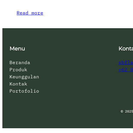
Read more
Menu
Kont
Beranda
sbfl
Produk
+62 
Keunggulan
Kontak
Portofolio
© 202