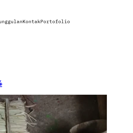
unggulan
Kontak
Portofolio
4