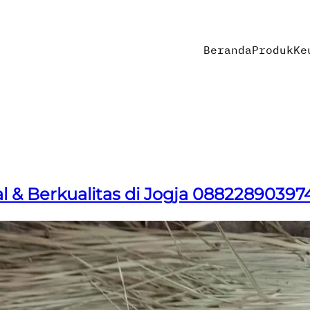
Beranda
Produk
Ke
al & Berkualitas di Jogja 08822890397