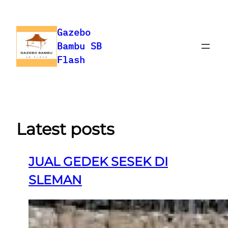
Skip
to
Gazebo
content
Bambu SB
Flash
Latest posts
JUAL GEDEK SESEK DI
SLEMAN