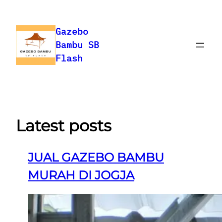
Skip
to
Gazebo
content
Bambu SB
Flash
Latest posts
JUAL GAZEBO BAMBU
MURAH DI JOGJA