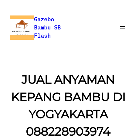
Skip
to
Gazebo
content
Bambu SB
Flash
JUAL ANYAMAN
KEPANG BAMBU DI
YOGYAKARTA
088228903974