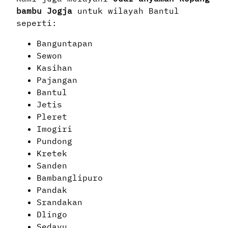
bambu Jogja
untuk wilayah Bantul
seperti:
Banguntapan
Sewon
Kasihan
Pajangan
Bantul
Jetis
Pleret
Imogiri
Pundong
Kretek
Sanden
Bambanglipuro
Pandak
Srandakan
Dlingo
Sedayu