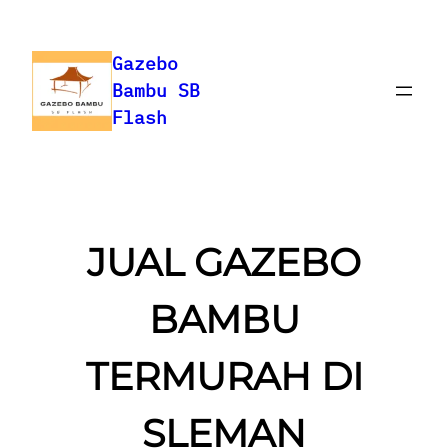
Skip
to
Gazebo
content
Bambu SB
Flash
JUAL GAZEBO
BAMBU
TERMURAH DI
SLEMAN