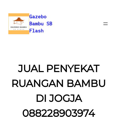
Skip
to
Gazebo
content
Bambu SB
Flash
JUAL PENYEKAT
RUANGAN BAMBU
DI JOGJA
088228903974