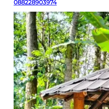
088228903974