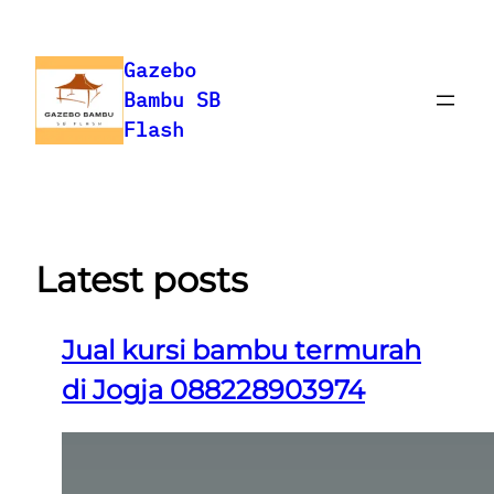
Skip
to
Gazebo
content
Bambu SB
Flash
Latest posts
Jual kursi bambu termurah
di Jogja 088228903974