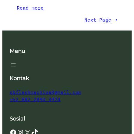
Read more
Next Page
→
Menu
Kontak
sbflashmachine@gmail.com
+62 882 2890 3974
Sosial
Facebook
Instagram
X
TikTok