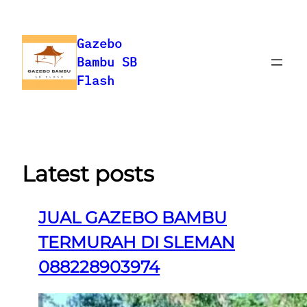
Skip
to
Gazebo
content
Bambu SB
Flash
Latest posts
JUAL GAZEBO BAMBU
TERMURAH DI SLEMAN
088228903974